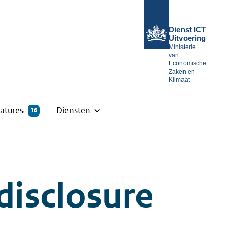
Dienst ICT
Uitvoering
Ministerie
van
Economische
Zaken en
Klimaat
atures
Diensten
16
disclosure