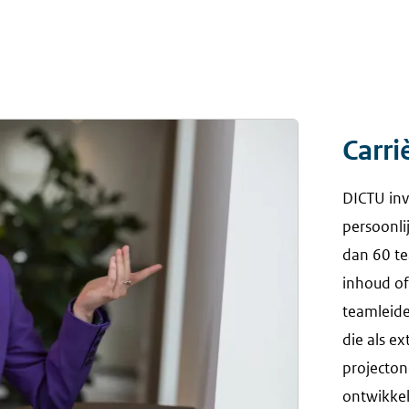
Carr
DICTU inv
persoonl
dan 60 te
inhoud o
teamleide
die als ex
projecton
ontwikkel