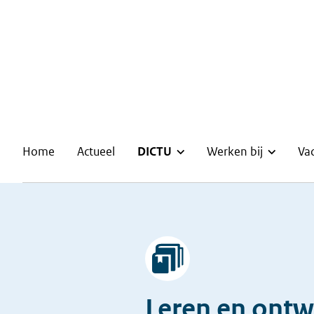
Home
Actueel
DICTU
Werken bij
Va
Afbeelding
Leren en ontw