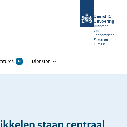
Dienst ICT
Uitvoering
Ministerie
van
Economische
Zaken en
Klimaat
catures
Diensten
16
ikkelen staan centraal