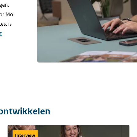
gen,
oor Mo
es, is
t
 ontwikkelen
Interview