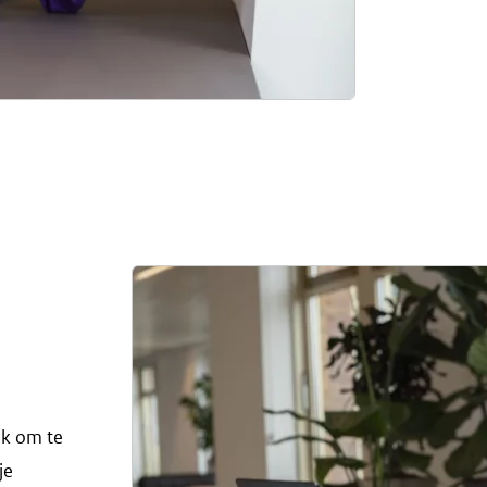
jk om te
je