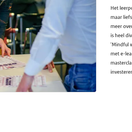
Het leerp
maar lief
meer over
is heel di
'Mindful 
met e-lea
masterclas
investeren