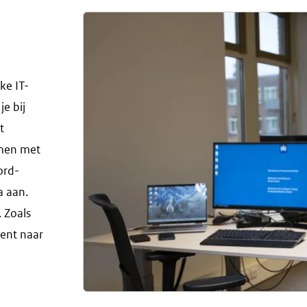
ke IT-
je bij
t
amen met
ord-
 aan.
. Zoals
ent naar