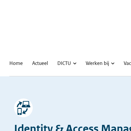
Home
Actueel
DICTU
Werken bij
Vac
Afbeelding
Identity & Access Man