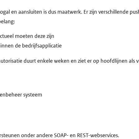
gal en aansluiten is dus maatwerk. Er zijn verschillende push
belang:
tueel moeten deze zijn
nen de bedrijfsapplicatie
torisatie duurt enkele weken en ziet er op hoofdlijnen als vo
denbeheer systeem
rsteunen onder andere SOAP- en REST-webservices.