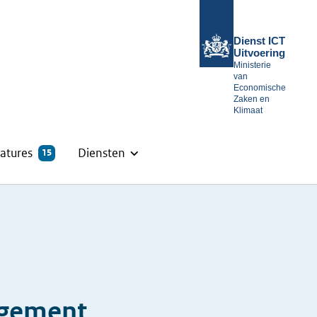
Dienst ICT
Uitvoering
Ministerie
van
Economische
Zaken en
Klimaat
atures
Diensten
15
agement